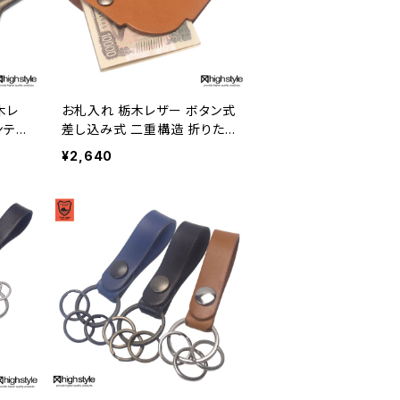
木レ
お札入れ 栃木レザー ボタン式
ンティ
差し込み式 二重構造 折りた
ホル
たみ収納 紙幣ケース hs-kit-1
¥2,640
タイル
950