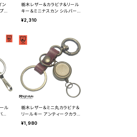
イン
栃木レザー＆カラビナ＆リール
ープキ
キー＆ミニナスカン シルバー
ニッケルカラー キーホルダー
¥2,310
hs-yam-984s
リール
栃木レザー＆ミニ丸カラビナ＆
バー
リールキー アンティークカラ
ダー
ー キーホルダー hs-yam-76
¥1,980
2a