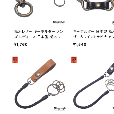
栃木レザー キーホルダー メン
キーホルダー 日本製 栃
ズ レディース 日本製 栃木レ
ザー＆ツインカラビナ ア
ザー ミニ丸カラビナ シングル
ーク調クラブタイプ キー
¥1,760
¥1,540
リールキー アンティークカラ
ダー highstyle ハイス
ー キーホルダー アクセサリー
hs-yam-607a
プレゼント ハイスタイル hs-y
am-765a