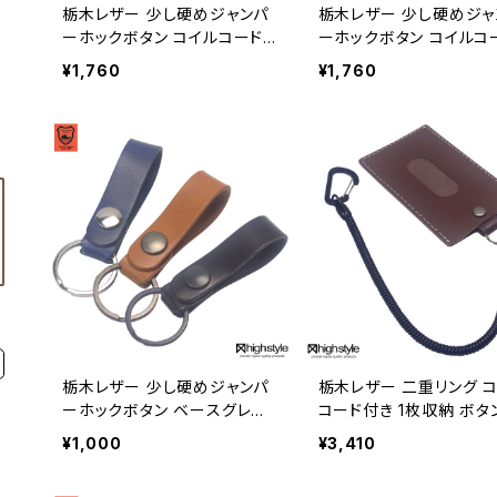
栃木レザー 少し硬めジャンパ
栃木レザー 少し硬めジャ
ーホックボタン コイルコード
ーホックボタン コイルコ
ショートタイプ 二重リング×3
二重リング×3 ベルトル
¥1,760
¥1,760
ベルトループキーホルダー hs
ーホルダー hs-yam-208
-yam-208sh
栃木レザー 少し硬めジャンパ
栃木レザー 二重リング 
ーホックボタン ベースグレー
コード付き 1枚収納 ボタ
ドタイプ ベルトループキーホ
パスケース 通勤 通学 カ
¥1,000
¥3,410
ルダー hs-yam-200
収納 hs-kit-1928