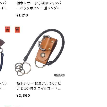
ンパ
栃木レザー 少し硬めジャンパ
ード
ーホックボタン 二重リング×3
ープキ
ベルトループキーホルダー hs
¥1,210
lo
-yam-201
コイル
栃木レザー 軽量アルミカラビ
ン式
ナ Dカン付き コイルコード 二
ード
重リング ベルトループキーホ
¥2,860
ルダー hs-kit-1028