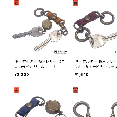
キーホルダー 栃木レザー ミニ
キーホルダー 栃木レザー ツイ
丸カラビナ リールキー ミニナ
ンミニ丸カラビナ アンテ
スカン アンティークカラー キ
カラー クラブタイプ キ
¥2,200
¥1,540
ーホルダー highstyle ハイス
ダー highstyle ハイス
タイル hs-yam-764a
hs-yam-606a