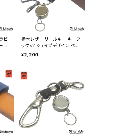
ラビ
栃木レザー リールキー キーフ
ール
ック×2 シェイプデザイン ベル
m-7
トループキーホルダー アンテ
¥2,200
ィークカラー hs-kit-1422a