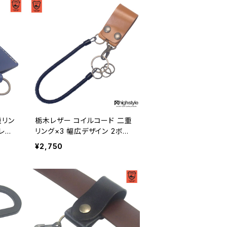
重リン
栃木レザー コイルコード 二重
レー
リング×3 幅広デザイン 2ボタ
20
ン ベルトループキーホルダー
¥2,750
hs-yam-468