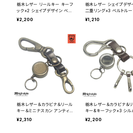
栃木レザー リールキー キーフ
栃木レザー シェイプデザ
ック×2 シェイプデザイン ベル
二重リング×3 ベルトル
トループキーホルダー
ーホルダー hs-kit-1401
¥2,200
¥1,210
栃木レザー＆カラビナ＆リール
栃木レザー＆カラビナ＆
キー＆ミニナスカン アンティー
キー&キーフック×3 シル
クカラー キーホルダー hs-ya
ニッケルカラー キーホル
¥2,310
¥2,200
m-984a
hs-yam-776s