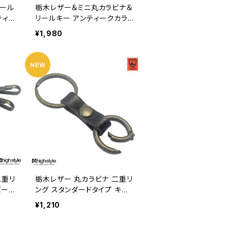
リール
栃木レザー＆ミニ丸カラビナ＆
ティー
リールキー アンティークカラ
-ya
ー キーホルダー hs-yam-76
¥1,980
2a
二重リ
栃木レザー 丸カラビナ 二重リ
バーカ
ング スタンダードタイプ キー
 キー
ホルダー hs-yam-680
¥1,210