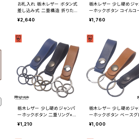
お札入れ 栃木レザー ボタン式
栃木レザー 少し硬めジャ
差し込み式 二重構造 折りた
ーホックボタン コイルコ
たみ収納 紙幣ケース hs-kit-1
ショートタイプ 二重リング
¥2,640
¥1,760
950
ベルトループキーホルダー
-yam-208sh
栃木レザー 少し硬めジャンパ
栃木レザー 少し硬めジャ
ーホックボタン 二重リング×3
ーホックボタン ベースグ
ベルトループキーホルダー hs
ドタイプ ベルトループキ
¥1,210
¥1,000
-yam-201
ルダー hs-yam-200