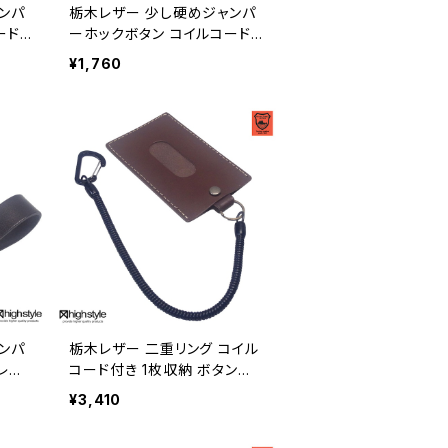
ンパ
栃木レザー 少し硬めジャンパ
ード
ーホックボタン コイルコード
×3
二重リング×3 ベルトループキ
¥1,760
 hs
ーホルダー hs-yam-208lo
ンパ
栃木レザー 二重リング コイル
レー
コード付き 1枚収納 ボタン式
ーホ
パスケース 通勤 通学 カード
¥3,410
収納 hs-kit-1928