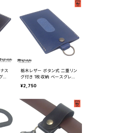
ニナス
栃木レザー ボタン式 二重リン
グレ
グ付き 1枚収納 ベースグレー
921
ド パスケース hs-kit-1920
¥2,750