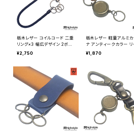
栃木レザー コイルコード 二重
栃木レザー 軽量アルミカ
リング×3 幅広デザイン 2ボタ
ナ アンティークカラー リ
ン ベルトループキーホルダー
キー キーホルダー hs-ya
¥2,750
¥1,870
hs-yam-468
55a