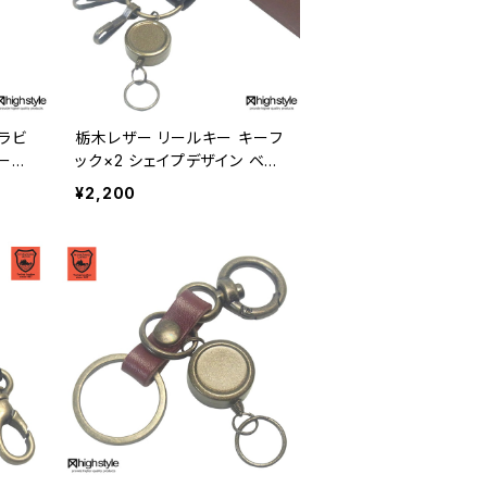
ラビ
栃木レザー リールキー キーフ
ール
ック×2 シェイプデザイン ベル
m-7
トループキーホルダー アンテ
¥2,200
ィークカラー hs-kit-1422a