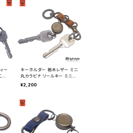
ディー
キーホルダー 栃木レザー ミニ
二重
丸カラビナ リールキー ミニナ
アクセ
スカン アンティークカラー キ
¥2,200
スタイ
ーホルダー highstyle ハイス
タイル hs-yam-764a