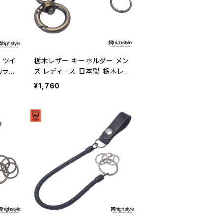
 ツイ
栃木レザー キーホルダー メン
カラー
ズ レディース 日本製 栃木レ
 hi
ザー ミニ丸カラビナ シングル
¥1,760
-ya
リールキー アンティークカラ
ー キーホルダー アクセサリー
プレゼント ハイスタイル hs-y
am-765a