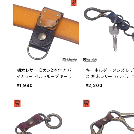
栃木レザー Dカン2本付き バ
キーホルダー メンズ レ
イカラー ベルトループキーホ
ス 栃木レザー カラビナ 
ルダー highstyle ハイスタイ
リング×3 キーホルダー 
¥1,980
¥2,200
ル hs-kit-1041xbk
サリー highstyle ハイ
ル hs-yam-105a