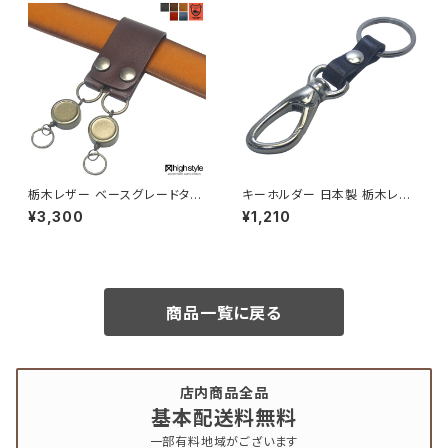
栃木レザー ベースグレードタイ
キーホルダー 日本製 栃木レザ
プ 幅広デザイン 2リング×2リー
ー＆シルバーカラーニッケルカラ
¥3,300
¥1,210
ルキー アンティークカラー ベル
ビナ ベースグレードタイプ キー
トループキーホルダー hs-yam
ホルダー highstyle ハイスタイ
-462a
ル hs-yam-980s
商品一覧に戻る
店内商品全品
基本配送料無料
一部有料地域がございます