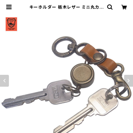
キーホルダー 栃木レザー ミニ丸カラ
ビナ リールキー ミニナスカン アンテ
ィークカラー キーホルダー highsty
le ハイスタイル hs-yam-764a |
highstyle