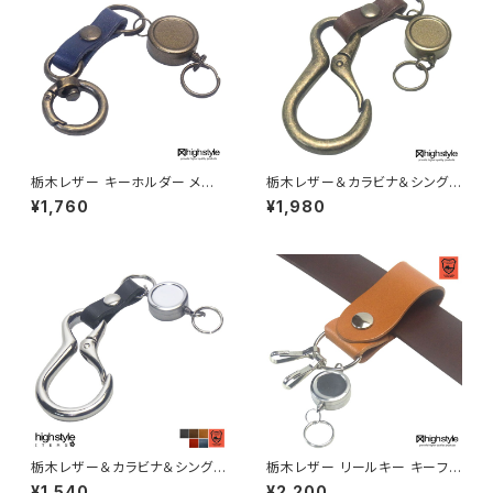
栃木レザー キーホルダー メン
栃木レザー＆カラビナ＆シングル
ズ レディース 日本製 栃木レザ
リールキー アンティークカラー
¥1,760
¥1,980
ー ミニ丸カラビナ シングルリー
キーホルダー highstyle ハイ
ルキー アンティークカラー キー
スタイル hs-yam-725a
ホルダー アクセサリー プレゼン
ト ハイスタイル hs-yam-765a
栃木レザー＆カラビナ＆シングル
栃木レザー リールキー キーフッ
リールキー シルバーカラー キー
ク×2 シェイプデザイン ベルトル
¥1,540
¥2,200