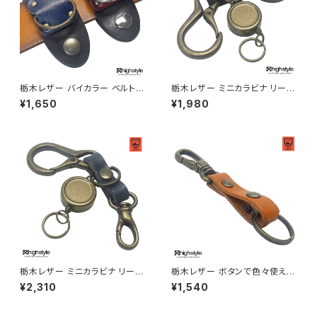
栃木レザー バイカラー ベルトル
栃木レザー ミニカラビナ リール
ープキーホルダー Dカンタイプ
キー 二重リング アンティークカ
¥1,650
¥1,980
ビートルタイプ hs-kit-1031xb
ラー キーホルダー hs-yam-7
k
72a
栃木レザー ミニカラビナ リール
栃木レザー ボタンで色々使える
キー 二重リング ミニナスカン ア
センターボタン式 カラビナ付き
¥2,310
¥1,540
ンティークカラー キーホルダー
＆二重リング マルチキーホルダ
hs-yam-774a
ー hs-yam-180