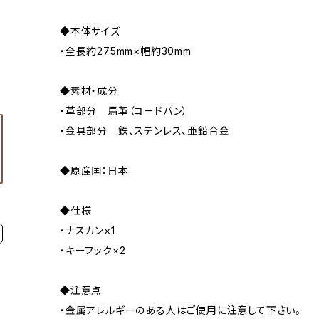
◆本体サイズ
・全長約275mm×幅約30mm
◆素材・成分
・革部分 馬革（コードバン）
・金具部分 鉄、ステンレス、亜鉛合金
◆原産国：日本
◆仕様
・ナスカン×1
・キーフック×2
◆注意点
・金属アレルギーのある人はご使用に注意して下さい。