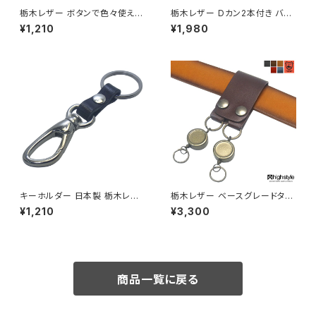
栃木レザー ボタンで色々使える
栃木レザー Dカン2本付き バイ
センターボタン式 二重リング×2
カラー ベルトループキーホルダ
¥1,210
¥1,980
マルチキーホルダー hs-yam-1
ー highstyle ハイスタイル hs
40
-kit-1041xbk
キーホルダー 日本製 栃木レザ
栃木レザー ベースグレードタイ
ー＆シルバーカラーニッケルカラ
プ 幅広デザイン 2リング×2リー
¥1,210
¥3,300
ビナ ベースグレードタイプ キー
ルキー アンティークカラー ベル
ホルダー highstyle ハイスタイ
トループキーホルダー hs-yam
ル hs-yam-980s
-462a
商品一覧に戻る