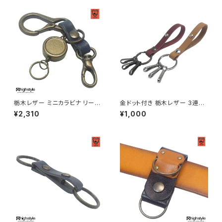
栃木レザー ミニカラビナ リール
金ドット付き 栃木レザー 3連フ
キー 二重リング ミニナスカン ア
ック レザーリング キーホルダー
¥2,310
¥1,000
ンティークカラー キーホルダー
highstyle ハイスタイル hs-ya
hs-yam-774a
m-300