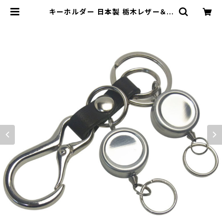
キーホルダー 日本製 栃木レザー＆ミ
ニカラビナ＆ツインリールキー キーホ
ルダー highstyle ハイスタイル hs
-yam-773 | highstyle