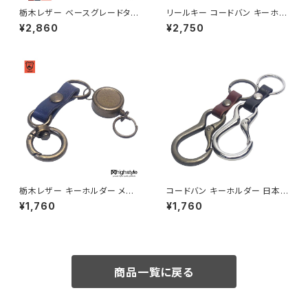
栃木レザー ベースグレードタイ
リールキー コードバン キーホル
プ 幅広デザイン 2リング×2リー
ダー 日本製 新喜皮革コードバ
¥2,860
¥2,750
ルキー シルバーカラー ベルトル
ン＆リールキー＆2連フック ル
ープキーホルダー hs-yam-46
ープタイプ キーホルダー highs
2s
tyle ハイスタイル hs-yam-81
2
栃木レザー キーホルダー メン
コードバン キーホルダー 日本
ズ レディース 日本製 栃木レザ
製 新喜皮革コードバン＆カラビ
¥1,760
¥1,760
ー ミニ丸カラビナ シングルリー
ナ ベースグレードタイプ キーホ
ルキー アンティークカラー キー
ルダー highstyle ハイスタイル
ホルダー アクセサリー プレゼン
hs-yam-820
ト ハイスタイル hs-yam-765a
商品一覧に戻る