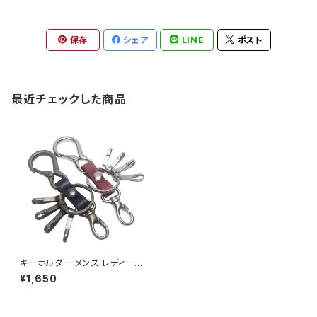
保存
シェア
LINE
ポスト
最近チェックした商品
キーホルダー メンズ レディース
日本製 栃木レザー＆ミニカラビ
¥1,650
ナ＆4連フック＋小型ナスカン キ
ーホルダー highstyle ハイスタ
イル hs-yam-771