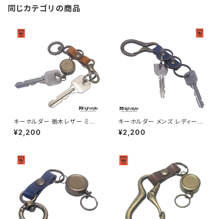
同じカテゴリの商品
キーホルダー 栃木レザー ミニ
キーホルダー メンズ レディース
丸カラビナ リールキー ミニナス
栃木レザー カラビナ 二重リング
¥2,200
¥2,200
カン アンティークカラー キーホ
×3 キーホルダー アクセサリー
ルダー highstyle ハイスタイル
highstyle ハイスタイル hs-ya
hs-yam-764a
m-105a