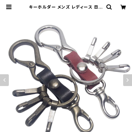
キーホルダー メンズ レディース 日本
製 栃木レザー＆ミニカラビナ＆4連フ
ック＋小型ナスカン キーホルダー hi
ghstyle ハイスタイル hs-yam-77
1 | highstyle