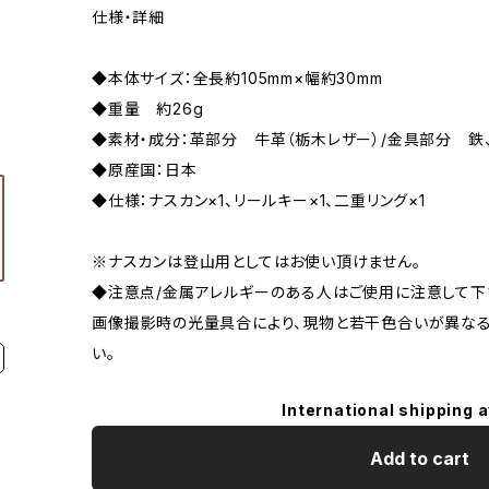
仕様・詳細
◆本体サイズ：全長約105mm×幅約30mm
◆重量 約26g
◆素材・成分：革部分 牛革（栃木レザー）/金具部分 
◆原産国：日本
◆仕様：ナスカン×1、リールキー×1、二重リング×1
※ナスカンは登山用としてはお使い頂けません。
◆注意点/金属アレルギーのある人はご使用に注意して
画像撮影時の光量具合により、現物と若干色合いが異なる
い。
International shipping a
Add to cart