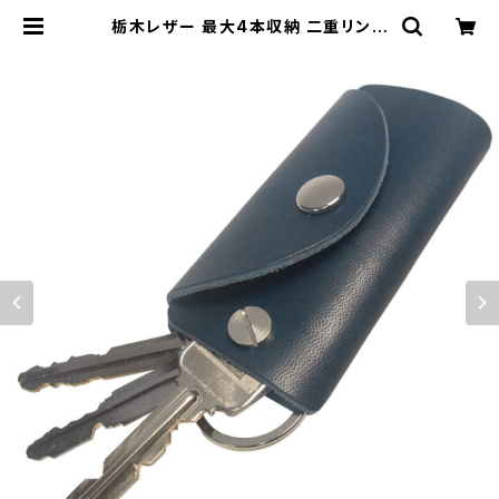
栃木レザー 最大4本収納 二重リング
付き ベースグレードタイプ シンプル
カバーキーケース highstyle ハイス
タイル hs-yam-670 | highstyle