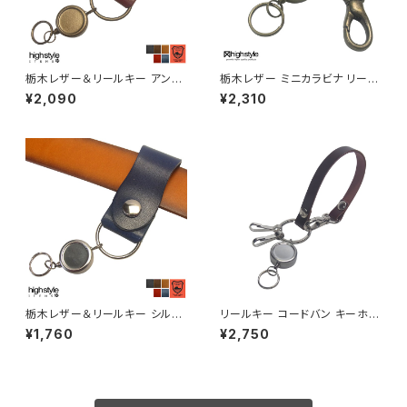
栃木レザー＆リールキー アンテ
栃木レザー ミニカラビナ リール
ィークカラー シェイプデザイン
キー 二重リング ミニナスカン ア
¥2,090
¥2,310
ベルトループキーホルダー hs-
ンティークカラー キーホルダー
kit-1407a
hs-yam-774a
栃木レザー＆リールキー シルバ
リールキー コードバン キーホル
ーカラー シェイプデザイン ベル
ダー 日本製 新喜皮革コードバ
¥1,760
¥2,750
トループキーホルダー hs-kit-1
ン＆リールキー＆2連フック ル
407s
ープタイプ キーホルダー highs
tyle ハイスタイル hs-yam-81
2