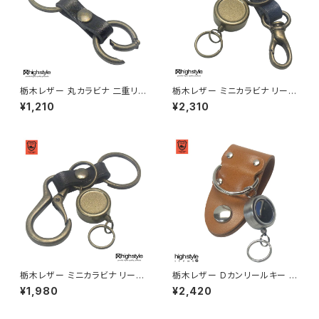
栃木レザー 丸カラビナ 二重リン
栃木レザー ミニカラビナ リール
グ スタンダードタイプ キーホル
キー 二重リング ミニナスカン ア
¥1,210
¥2,310
ダー hs-yam-680
ンティークカラー キーホルダー
hs-yam-774a
栃木レザー ミニカラビナ リール
栃木レザー Dカンリールキー ビ
キー 二重リング アンティークカ
ートルタイプ ベルトループ シル
¥1,980
¥2,420
ラー キーホルダー hs-yam-7
バーカラー キーホルダー hs-ki
72a
t-1032s