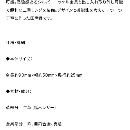
可能。高級感あるシルバーニッケル金具と出し入れ取り外し可能
で便利な二重リングを装備。デザインと機能性を考えて一つ一つ
丁寧に作った国産品です。
仕様・詳細
◆本体サイズ：
全長約90mm×幅約50mm×奥行約25mm
◆素材・成分：
革部分 牛革（栃木レザー）
金具部分 鉄、亜鉛合金、真鍮