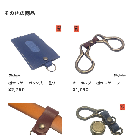
その他の商品
栃木レザー ボタン式 二重リン
キーホルダー 栃木レザー ツイ
グ付き 1枚収納 ベースグレード
ンカラビナ アンティークカラー
¥2,750
¥1,760
パスケース hs-kit-1920
クラブタイプ キーホルダー hig
hstyle ハイスタイル hs-yam-
602a