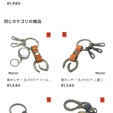
リング付き ベースグレードタイ
¥1,980
プ シンプルカバーキーケース hi
ghstyle ハイスタイル hs-yam
-670
同じカテゴリの商品
栃木レザー 丸カラビナ リールキ
栃木レザー 丸カラビナ 二重リン
ー 二重リング キーフック×2 シ
グ キーフック×3 シルバーカラー
¥1,540
¥1,540
ルバーカラー アンティークカラ
アンティークカラー キーホルダ
ー キーホルダー hs-yam-687
ー hs-yam-686