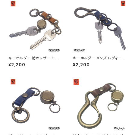
キーホルダー 栃木レザー ミニ
キーホルダー メンズ レディース
丸カラビナ リールキー ミニナス
栃木レザー カラビナ 二重リング
¥2,200
¥2,200
カン アンティークカラー キーホ
×3 キーホルダー アクセサリー
ルダー highstyle ハイスタイル
highstyle ハイスタイル hs-ya
hs-yam-764a
m-105a