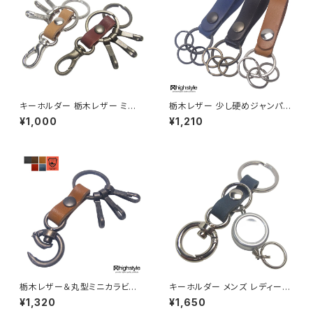
キーホルダー 栃木レザー ミニ
栃木レザー 少し硬めジャンパー
ナスカン 3連フック キーホルダ
ホックボタン 二重リング×3 ベ
¥1,000
¥1,210
ー highstyle ハイスタイル hs
ルトループキーホルダー hs-ya
-yam-250
m-201
栃木レザー＆丸型ミニカラビナ
キーホルダー メンズ レディース
アンティークカラー 3連キーフッ
日本製 栃木レザー＆ミニ丸カラ
¥1,320
¥1,650
ク キーホルダー hs-yam-767
ビナ＆リールキー キーホルダー