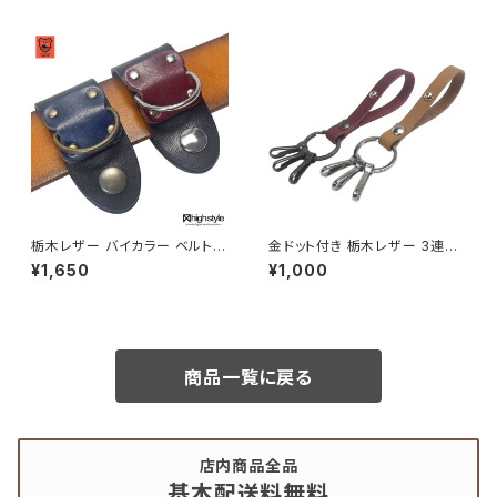
a
highstyle ハイスタイル hs-ya
m-762
栃木レザー バイカラー ベルトル
金ドット付き 栃木レザー 3連フ
ープキーホルダー Dカンタイプ
ック レザーリング キーホルダー
¥1,650
¥1,000
ビートルタイプ hs-kit-1031xb
highstyle ハイスタイル hs-ya
k
m-300
商品一覧に戻る
店内商品全品
基本配送料無料