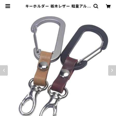
キーホルダー 栃木レザー 軽量アルミ
カラビナ ミニナスカン SMKクラブタ
イプ キーホルダー highstyle ハイ
スタイル hs-yam-653 | highstyl
e