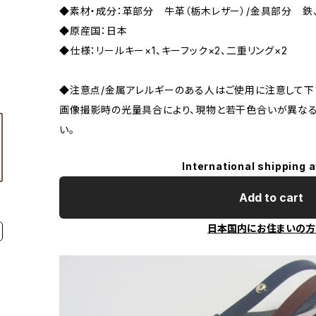
◆素材・成分：革部分 牛革（栃木レザー）/金具部分 
◆原産国：日本
◆仕様：リールキー×1、キーフック×2、二重リング×2
◆注意点/金属アレルギーのある人はご使用に注意して
画像撮影時の光量具合により、現物と若干色合いが異なる
い。
International shipping a
Add to cart
日本国内にお住まいの方