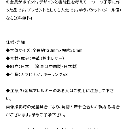
の金具がポイント。デザインと機能性を考えて一つ一つ丁寧に作
った品です。プレゼントとしても人気です。ゆうパケット（メール便）
なら送料無料！
仕様・詳細
◆本体サイズ：全長約130mm×幅約30mm
◆素材・成分：牛革（栃木レザー）
◆組立：日本 （金具は中国製・日本製）
◆仕様：カラビナ×1、キーリング×3
◆注意点/金属アレルギーのある人はご使用に注意して下さ
い。
画像撮影時の光量具合により、現物と若干色合いが異なる場合
がございます。予めご了承下さい。