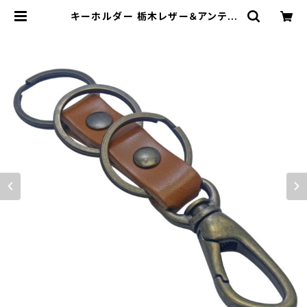
キーホルダー 栃木レザー＆アンティ
ークカラー変形カラビナ仕様 三連リ
ング付属キーホルダー highstyle ハ
イスタイル hs-yam-115a | highs
tyle