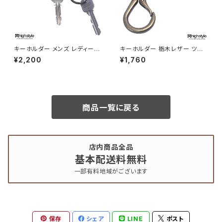
キーホルダー メンズ レディース
キーホルダー 栃木レザー ツイ
栃木レザー カラビナ 二重リング
ンカラビナ アンティークカラー
¥2,200
¥1,760
×3 キーホルダー アクセサリー
クラブタイプ キーホルダー hig
highstyle ハイスタイル hs-ya
hstyle ハイスタイル hs-yam-
m-105a
602a
商品一覧に戻る
店内商品全品
基本配送料無料
一部有料地域がございます
保存
シェア
LINE
ポスト