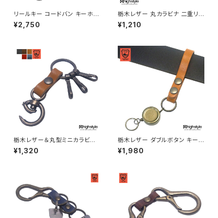
リールキー コードバン キーホル
栃木レザー 丸カラビナ 二重リン
ダー 日本製 新喜皮革コードバ
グ スタンダードタイプ キーホル
¥2,750
¥1,210
ン＆リールキー＆2連フック ル
ダー hs-yam-680
ープタイプ キーホルダー highs
tyle ハイスタイル hs-yam-81
2
栃木レザー＆丸型ミニカラビナ
栃木レザー ダブルボタン キー
アンティークカラー 3連キーフッ
ホルダー リールキー アンティー
¥1,320
¥1,980
ク キーホルダー hs-yam-767
クカラー スリムデザイン ベルト
a
ループキーホルダー hs-yam-
507a