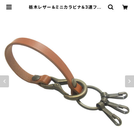
栃木レザー＆ミニカラビナ＆3連フック
アンティークカラー ロングキーホルダ
ー highstyle ハイスタイル hs-ya
m-271a | highstyle