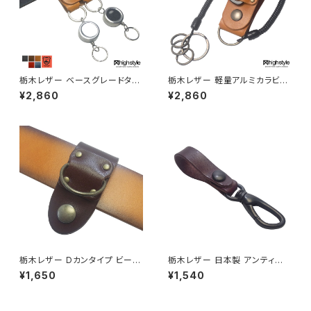
栃木レザー ベースグレードタイ
栃木レザー 軽量アルミカラビナ
プ 幅広デザイン 2リング×2リー
Dカン付き コイルコード 二重リ
¥2,860
¥2,860
ルキー シルバーカラー ベルトル
ング ベルトループキーホルダー
ープキーホルダー hs-yam-46
hs-kit-1028
2s
栃木レザー Dカンタイプ ビート
栃木レザー 日本製 アンティー
ルタイプ ベルトループキーホル
クブラックカラビナ ベルトループ
¥1,650
¥1,540
ダー highstyle ハイスタイル h
キーホルダー highstyle ハイ
s-kit-1031a
スタイル hs-yam-480