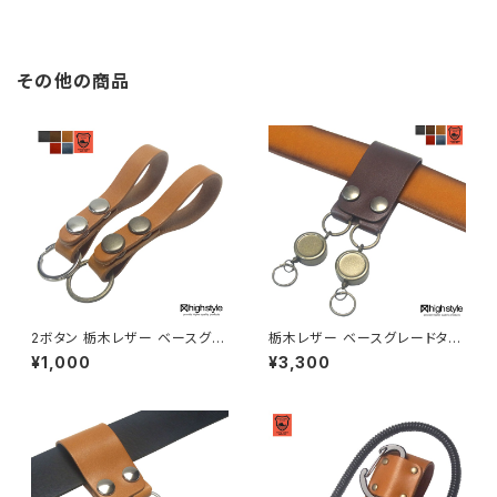
highstyle ハイスタイル hs-ya
ー highstyle ハイスタイル hs
m-607a
-yam-606a
その他の商品
2ボタン 栃木レザー ベースグレ
栃木レザー ベースグレードタイ
ードタイプ スリムデザイン ベル
プ 幅広デザイン 2リング×2リー
¥1,000
¥3,300
トループキーホルダー hs-yam
ルキー アンティークカラー ベル
-500
トループキーホルダー hs-yam
-462a